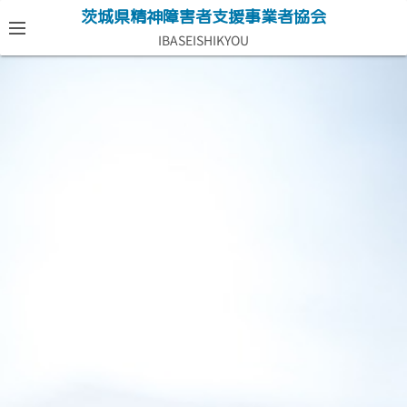
コ
茨城県精神障害者支援事業者協会
ン
IBASEISHIKYOU
テ
ン
ツ
へ
ス
キ
ッ
プ