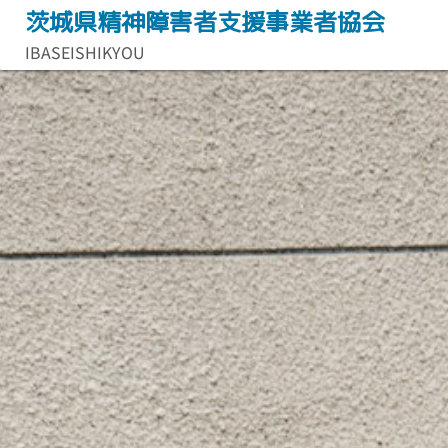
コ
茨城県精神障害者支援事業者協会
ン
IBASEISHIKYOU
テ
ン
ツ
へ
ス
キ
ッ
プ