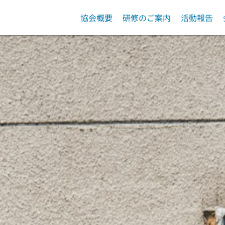
協会概要
研修のご案内
活動報告
入会案内
管理職研修会
協会運営
会費について
専門部会
協会研修
Ⅰ型委員会
外部
外部団体主催研修等