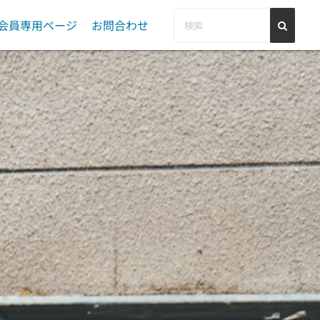
会員専用ページ
お問合わせ
総会
PR・告知等依頼
理事会
管理職研修会
会員登録情報変更
事務局会
専門部会活動報告
Ⅰ型委員会活動報告