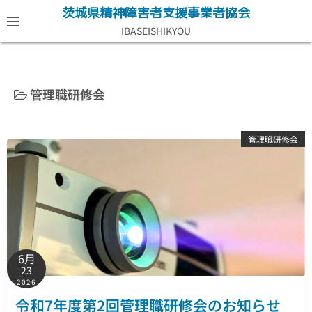
コ
茨城県精神障害者支援事業者協会
ン
IBASEISHIKYOU
テ
ン
ツ
管理職研修会
へ
ス
キ
管理職研修会
ッ
プ
6月
23
2026
令和7年度第2回管理職研修会のお知らせ