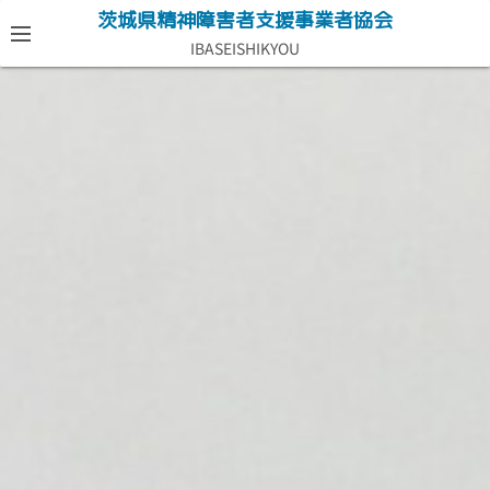
コ
茨城県精神障害者支援事業者協会
ン
IBASEISHIKYOU
テ
ン
ツ
へ
ス
キ
ッ
プ