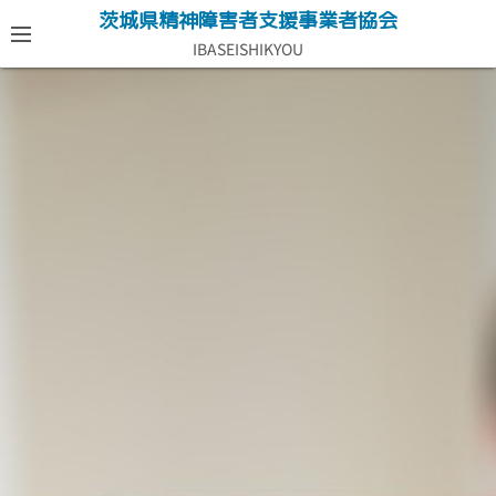
コ
茨城県精神障害者支援事業者協会
ン
IBASEISHIKYOU
テ
ン
ツ
へ
ス
キ
ッ
プ