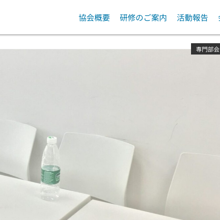
協会概要
研修のご案内
活動報告
入会案内
管理職研修会
協会運営
専門部会
会費について
専門部会
協会研修
Ⅰ型委員会
外部
外部団体主催研修等