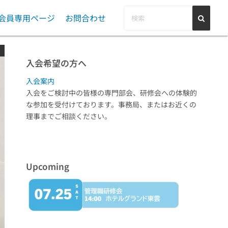
会員専用ページ
お問合わせ
総会
PR・告知等依頼
入会希望の方へ
理事会
管理職研修会
会員登録情報変更
入会案内
事務局会
専門部会活動報告
入会をご検討中の皆様の専門部会、研修会への体験的
な参加を受付けております。事務局、またはお近くの
Ⅰ型委員会活動報告
理事までご相談ください。
Upcoming