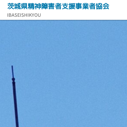
コ
茨城県精神障害者支援事業者協会
ン
IBASEISHIKYOU
テ
ン
ツ
へ
ス
キ
ッ
プ