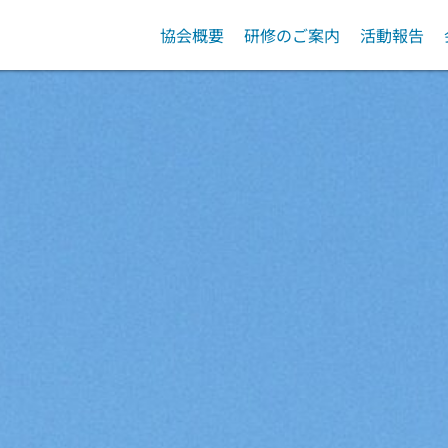
協会概要
研修のご案内
活動報告
入会案内
管理職研修会
協会運営
会費について
専門部会
協会研修
Ⅰ型委員会
外部
外部団体主催研修等