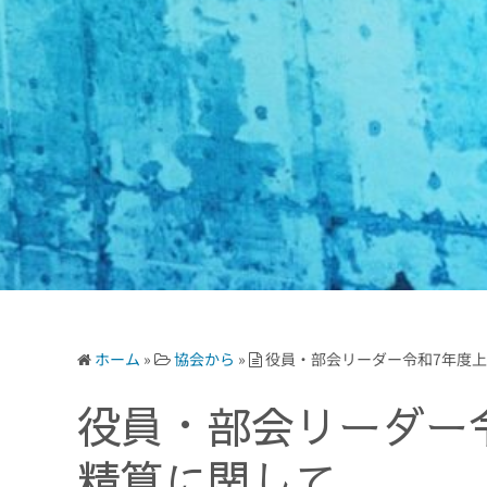
ホーム
»
協会から
»
役員・部会リーダー令和7年度
役員・部会リーダー
精算に関して