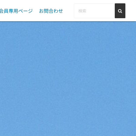
会員専用ページ
お問合わせ
総会
PR・告知等依頼
理事会
管理職研修会
会員登録情報変更
事務局会
専門部会活動報告
Ⅰ型委員会活動報告