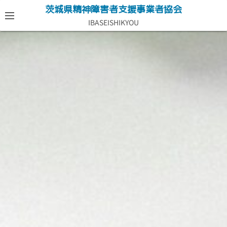
コ
茨城県精神障害者支援事業者協会
ン
IBASEISHIKYOU
テ
ン
ツ
へ
ス
キ
ッ
プ